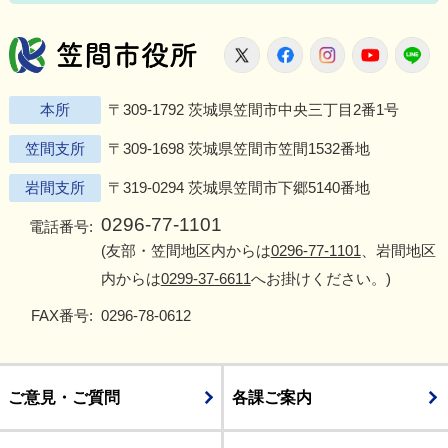
笠間市役所
X
Facebook
Instagram
Youtu
L
本所
〒309-1792 茨城県笠間市中央三丁目2番1号
笠間支所
〒309-1698 茨城県笠間市笠間1532番地
岩間支所
〒319-0294 茨城県笠間市下郷5140番地
0296-77-1101
電話番号:
(友部・笠間地区内からは
0296-77-1101
、岩間地区
内からは
0299-37-6611
へお掛けください。)
FAX番号:
0296-78-0612
ご意見・ご質問
各課ご案内