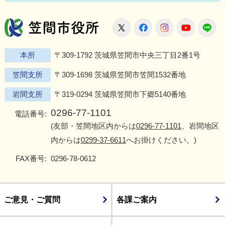
笠間市役所
X
Facebook
Instagram
Youtu
L
本所
〒309-1792 茨城県笠間市中央三丁目2番1号
笠間支所
〒309-1698 茨城県笠間市笠間1532番地
岩間支所
〒319-0294 茨城県笠間市下郷5140番地
0296-77-1101
電話番号:
(友部・笠間地区内からは
0296-77-1101
、岩間地区
内からは
0299-37-6611
へお掛けください。)
FAX番号:
0296-78-0612
ご意見・ご質問
各課ご案内