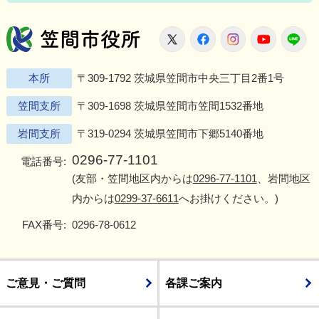
笠間市役所
X
Facebook
Instagram
Youtu
L
本所
〒309-1792 茨城県笠間市中央三丁目2番1号
笠間支所
〒309-1698 茨城県笠間市笠間1532番地
岩間支所
〒319-0294 茨城県笠間市下郷5140番地
0296-77-1101
電話番号:
(友部・笠間地区内からは
0296-77-1101
、岩間地区
内からは
0299-37-6611
へお掛けください。)
FAX番号:
0296-78-0612
ご意見・ご質問
各課ご案内