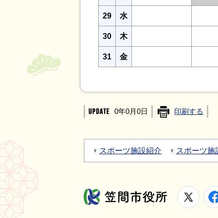
29
水
30
木
31
金
0年0月0日
印刷する
スポーツ施設紹介
スポーツ施
X
笠間市役所