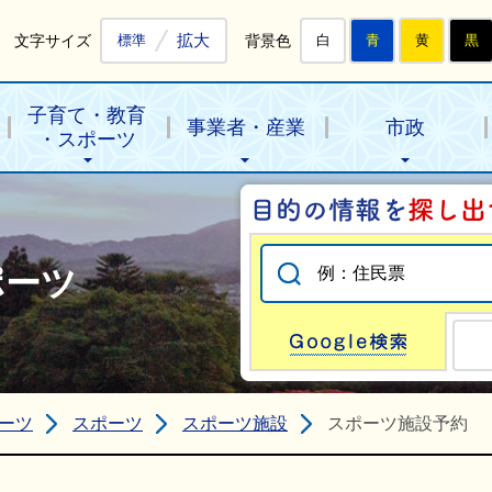
拡大
文字サイズ
背景色
標準
白
青
黄
黒
子育て・教育
事業者・産業
市政
・スポーツ
ポーツ
Go
ーツ
スポーツ
スポーツ施設
スポーツ施設予約