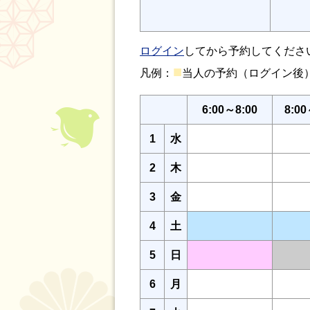
ログイン
してから予約してくださ
■
凡例：
当人の予約（ログイン
6:00～8:00
8:00
1
水
2
木
3
金
4
土
5
日
6
月