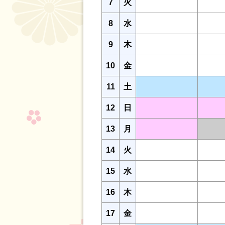
7
火
8
水
9
木
10
金
11
土
12
日
13
月
14
火
15
水
16
木
17
金