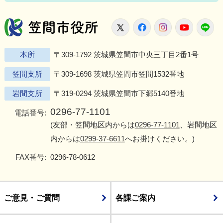
笠間市役所
X
Facebook
Instagram
Youtu
L
本所
〒309-1792 茨城県笠間市中央三丁目2番1号
笠間支所
〒309-1698 茨城県笠間市笠間1532番地
岩間支所
〒319-0294 茨城県笠間市下郷5140番地
0296-77-1101
電話番号:
(友部・笠間地区内からは
0296-77-1101
、岩間地区
内からは
0299-37-6611
へお掛けください。)
FAX番号:
0296-78-0612
ご意見・ご質問
各課ご案内