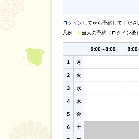
ログイン
してから予約してくださ
■
凡例：
当人の予約（ログイン
6:00～8:00
8:00
1
月
2
火
3
水
4
木
5
金
6
土