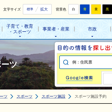
拡大
文字サイズ
背景色
標準
白
青
黄
黒
子育て・教育
事業者・産業
市政
・スポーツ
ポーツ
Go
ーツ
スポーツ
スポーツ施設
スポーツ施設予約