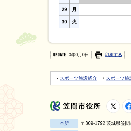
29
月
30
火
0年0月0日
印刷する
スポーツ施設紹介
スポーツ施
X
笠間市役所
本所
〒309-1792 茨城県