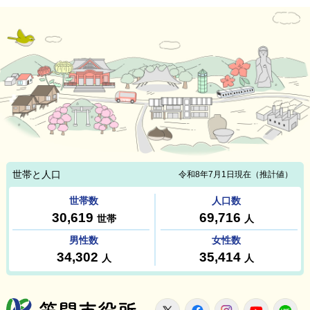
笠間市役所
X
Facebook
Instagram
Youtu
L