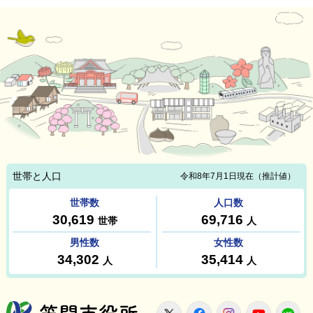
笠間市役所
X
Facebook
Instagram
Youtu
L