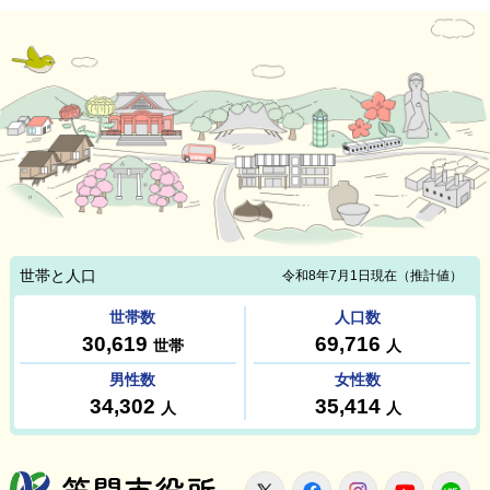
笠間市役所
X
Facebook
Instagram
Youtu
L