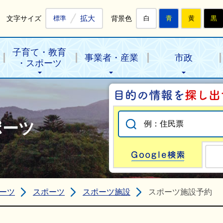
拡大
文字サイズ
背景色
標準
白
青
黄
黒
子育て・教育
事業者・産業
市政
・スポーツ
ポーツ
Go
ーツ
スポーツ
スポーツ施設
スポーツ施設予約