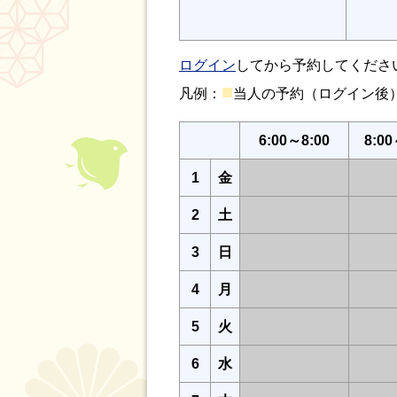
ログイン
してから予約してくださ
■
凡例：
当人の予約（ログイン
6:00～8:00
8:00
1
金
2
土
3
日
4
月
5
火
6
水