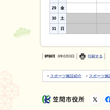
29
金
30
土
31
日
0年0月0日
印刷する
スポーツ施設紹介
スポーツ施
X
笠間市役所