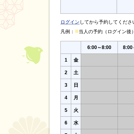
ログイン
してから予約してくださ
■
凡例：
当人の予約（ログイン
6:00～8:00
8:00
1
金
2
土
3
日
4
月
5
火
6
水