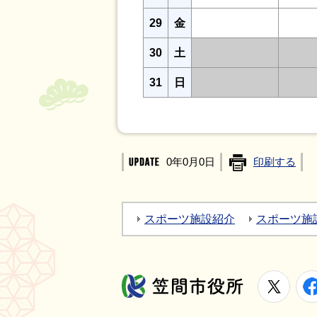
29
金
30
土
31
日
0年0月0日
印刷する
スポーツ施設紹介
スポーツ施
X
笠間市役所