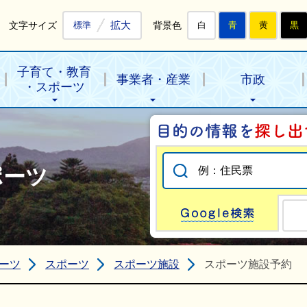
拡大
文字サイズ
背景色
標準
白
青
黄
黒
子育て・教育
事業者・産業
市政
・スポーツ
ポーツ
Go
ーツ
スポーツ
スポーツ施設
スポーツ施設予約