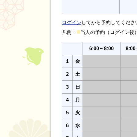
ログイン
してから予約してくださ
■
凡例：
当人の予約（ログイン
6:00～8:00
8:00
1
金
2
土
3
日
4
月
5
火
6
水