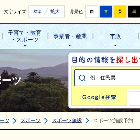
拡大
文字サイズ
背景色
標準
白
青
黄
黒
子育て・教育
事業者・産業
市政
・スポーツ
ポーツ
Go
ーツ
スポーツ
スポーツ施設
スポーツ施設予約