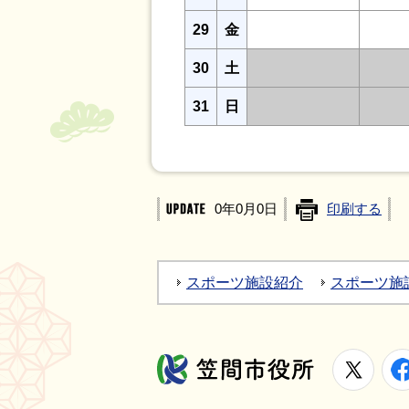
29
金
30
土
31
日
0年0月0日
印刷する
スポーツ施設紹介
スポーツ施
X
笠間市役所