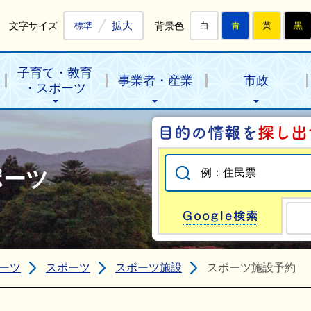
拡大
文字サイズ
背景色
標準
白
青
黄
黒
子育て・教育
事業者・産業
市政
・スポーツ
ポーツ
Go
ーツ
スポーツ
スポーツ施設
スポーツ施設予約