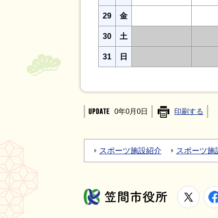
29
金
30
土
31
日
0年0月0日
印刷する
スポーツ施設紹介
スポーツ施
X
笠間市役所