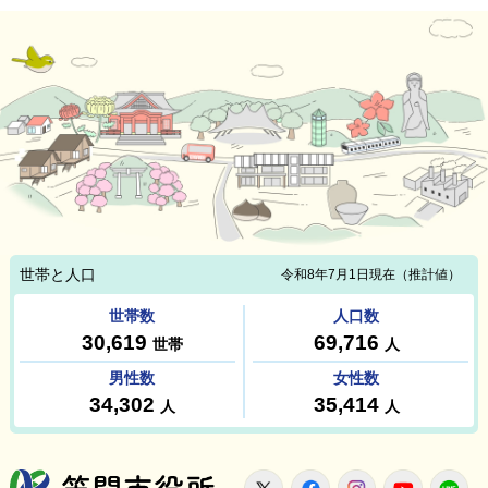
笠間市役所
X
Facebook
Instagram
Youtu
L