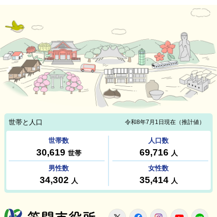
笠間市役所
X
Facebook
Instagram
Youtu
L