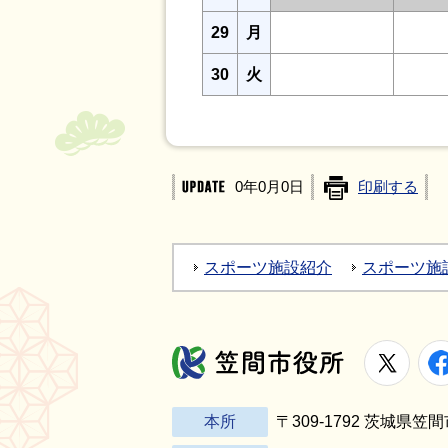
29
月
30
火
0年0月0日
印刷する
スポーツ施設紹介
スポーツ施
X
笠間市役所
本所
〒309-1792 茨城県