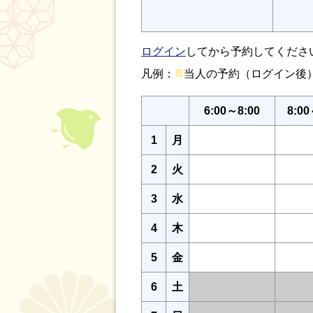
ログイン
してから予約してくださ
■
凡例：
当人の予約（ログイン
6:00～8:00
8:00
1
月
2
火
3
水
4
木
5
金
6
土