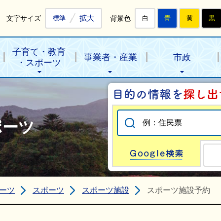
拡大
文字サイズ
背景色
標準
白
青
黄
黒
子育て・教育
事業者・産業
市政
・スポーツ
ポーツ
Go
ーツ
スポーツ
スポーツ施設
スポーツ施設予約