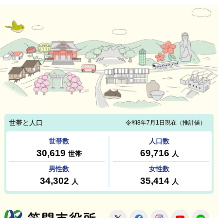
笠間市役所
X
Facebook
Instagram
Youtu
L