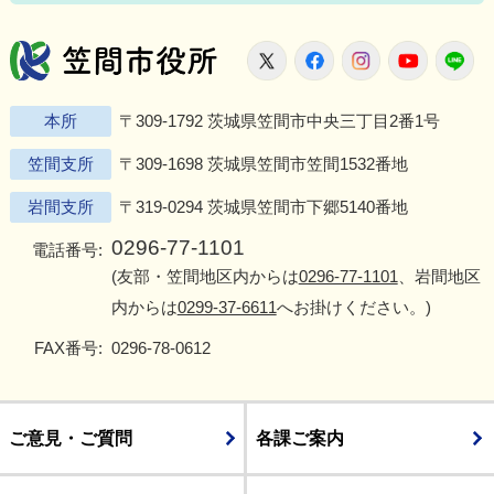
笠間市役所
X
Facebook
Instagram
Youtu
L
本所
〒309-1792 茨城県笠間市中央三丁目2番1号
笠間支所
〒309-1698 茨城県笠間市笠間1532番地
岩間支所
〒319-0294 茨城県笠間市下郷5140番地
0296-77-1101
電話番号:
(友部・笠間地区内からは
0296-77-1101
、岩間地区
内からは
0299-37-6611
へお掛けください。)
FAX番号:
0296-78-0612
ご意見・ご質問
各課ご案内