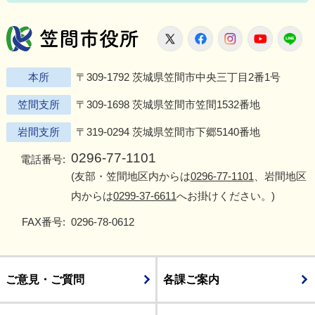
笠間市役所
X
Facebook
Instagram
Youtu
L
本所
〒309-1792 茨城県笠間市中央三丁目2番1号
笠間支所
〒309-1698 茨城県笠間市笠間1532番地
岩間支所
〒319-0294 茨城県笠間市下郷5140番地
0296-77-1101
電話番号:
(友部・笠間地区内からは
0296-77-1101
、岩間地区
内からは
0299-37-6611
へお掛けください。)
FAX番号:
0296-78-0612
ご意見・ご質問
各課ご案内