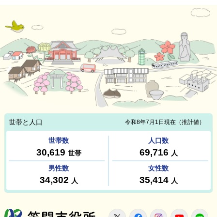
笠間市役所
X
Facebook
Instagram
Youtu
L