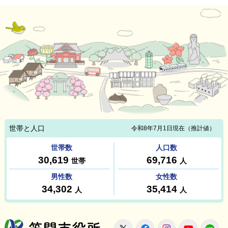
笠間市役所
X
Facebook
Instagram
Youtu
L