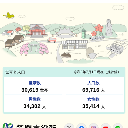
笠間市役所
X
Facebook
Instagram
Youtu
L