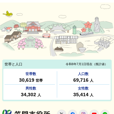
笠間市役所
X
Facebook
Instagram
Youtu
L