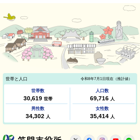
笠間市役所
X
Facebook
Instagram
Youtu
L