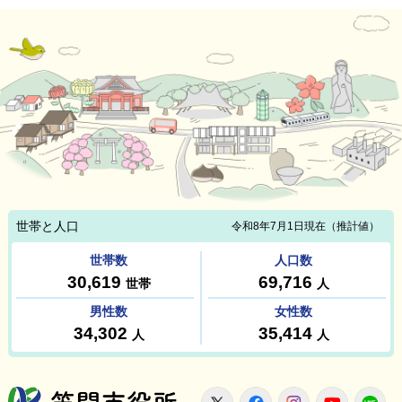
笠間市役所
X
Facebook
Instagram
Youtu
L