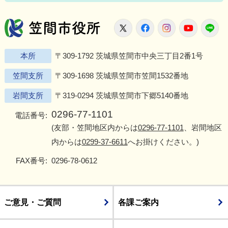
笠間市役所
X
Facebook
Instagram
Youtu
L
本所
〒309-1792 茨城県笠間市中央三丁目2番1号
笠間支所
〒309-1698 茨城県笠間市笠間1532番地
岩間支所
〒319-0294 茨城県笠間市下郷5140番地
0296-77-1101
電話番号:
(友部・笠間地区内からは
0296-77-1101
、岩間地区
内からは
0299-37-6611
へお掛けください。)
FAX番号:
0296-78-0612
ご意見・ご質問
各課ご案内