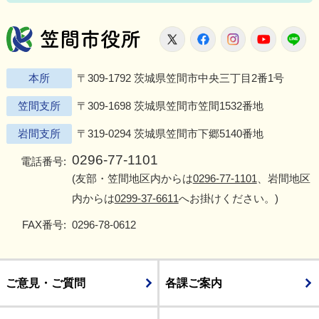
笠間市役所
X
Facebook
Instagram
Youtu
L
本所
〒309-1792 茨城県笠間市中央三丁目2番1号
笠間支所
〒309-1698 茨城県笠間市笠間1532番地
岩間支所
〒319-0294 茨城県笠間市下郷5140番地
0296-77-1101
電話番号:
(友部・笠間地区内からは
0296-77-1101
、岩間地区
内からは
0299-37-6611
へお掛けください。)
FAX番号:
0296-78-0612
ご意見・ご質問
各課ご案内