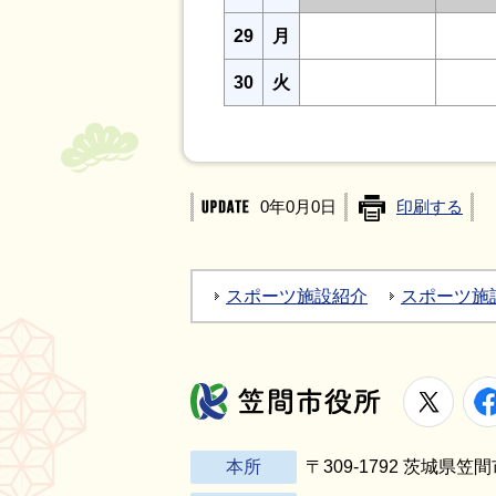
29
月
30
火
0年0月0日
印刷する
スポーツ施設紹介
スポーツ施
X
笠間市役所
本所
〒309-1792 茨城県