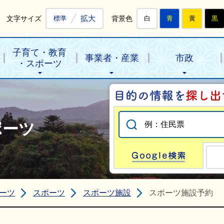
拡大
文字サイズ
背景色
標準
白
青
黄
黒
子育て・教育
事業者・産業
市政
・スポーツ
ポーツ
Go
ーツ
スポーツ
スポーツ施設
スポーツ施設予約