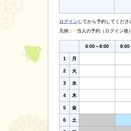
ログイン
してから予約してくださ
■
凡例：
当人の予約（ログイン
6:00～8:00
8:00
1
月
2
火
3
水
4
木
5
金
6
土