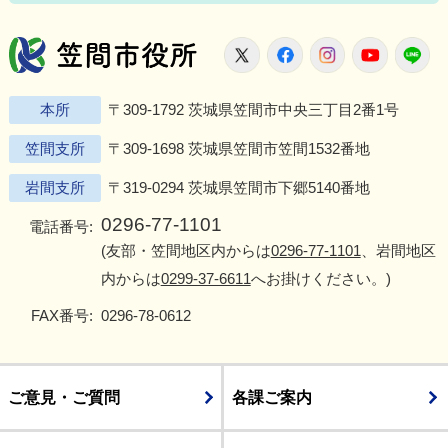
笠間市役所
X
Facebook
Instagram
Youtu
L
本所
〒309-1792 茨城県笠間市中央三丁目2番1号
笠間支所
〒309-1698 茨城県笠間市笠間1532番地
岩間支所
〒319-0294 茨城県笠間市下郷5140番地
0296-77-1101
電話番号:
(友部・笠間地区内からは
0296-77-1101
、岩間地区
内からは
0299-37-6611
へお掛けください。)
FAX番号:
0296-78-0612
ご意見・ご質問
各課ご案内