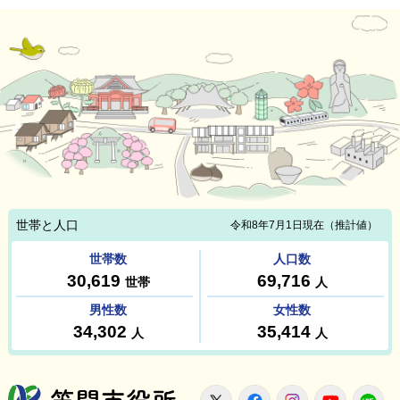
笠間市役所
X
Facebook
Instagram
Youtu
L