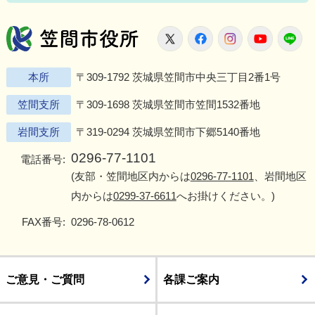
笠間市役所
X
Facebook
Instagram
Youtu
L
本所
〒309-1792 茨城県笠間市中央三丁目2番1号
笠間支所
〒309-1698 茨城県笠間市笠間1532番地
岩間支所
〒319-0294 茨城県笠間市下郷5140番地
0296-77-1101
電話番号:
(友部・笠間地区内からは
0296-77-1101
、岩間地区
内からは
0299-37-6611
へお掛けください。)
FAX番号:
0296-78-0612
ご意見・ご質問
各課ご案内