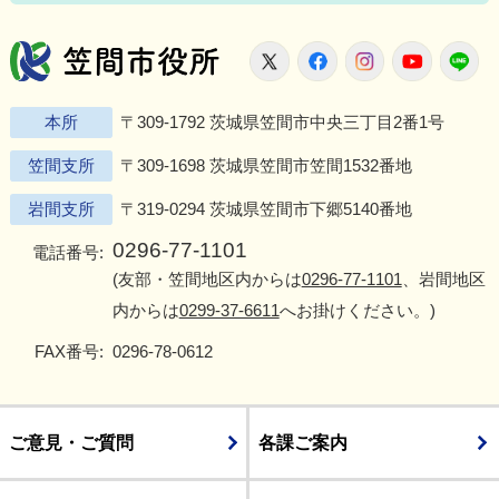
笠間市役所
X
Facebook
Instagram
Youtu
L
本所
〒309-1792 茨城県笠間市中央三丁目2番1号
笠間支所
〒309-1698 茨城県笠間市笠間1532番地
岩間支所
〒319-0294 茨城県笠間市下郷5140番地
0296-77-1101
電話番号:
(友部・笠間地区内からは
0296-77-1101
、岩間地区
内からは
0299-37-6611
へお掛けください。)
FAX番号:
0296-78-0612
ご意見・ご質問
各課ご案内