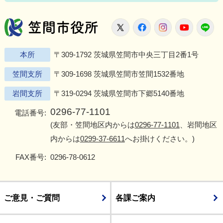
笠間市役所
X
Facebook
Instagram
Youtu
L
本所
〒309-1792 茨城県笠間市中央三丁目2番1号
笠間支所
〒309-1698 茨城県笠間市笠間1532番地
岩間支所
〒319-0294 茨城県笠間市下郷5140番地
0296-77-1101
電話番号:
(友部・笠間地区内からは
0296-77-1101
、岩間地区
内からは
0299-37-6611
へお掛けください。)
FAX番号:
0296-78-0612
ご意見・ご質問
各課ご案内