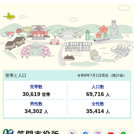
笠間市役所
X
Facebook
Instagram
Youtu
L