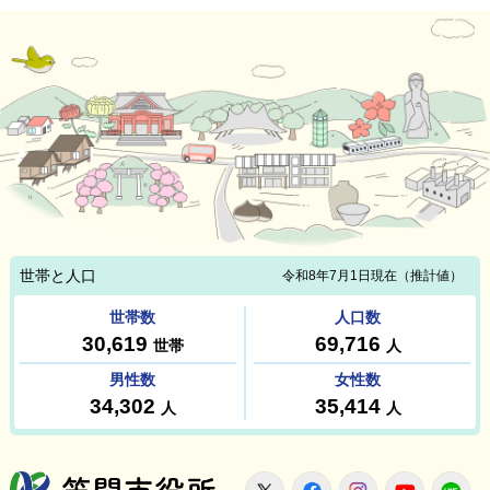
笠間市役所
X
Facebook
Instagram
Youtu
L