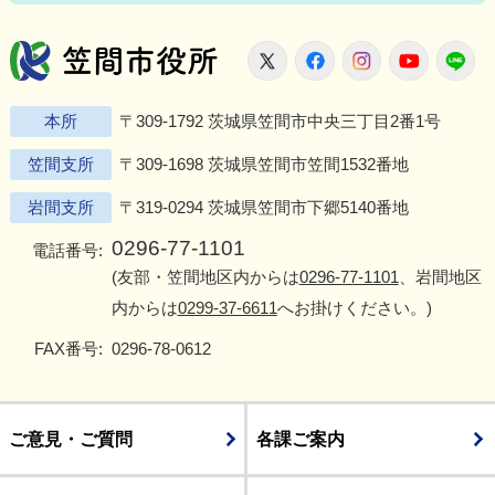
笠間市役所
X
Facebook
Instagram
Youtu
L
本所
〒309-1792 茨城県笠間市中央三丁目2番1号
笠間支所
〒309-1698 茨城県笠間市笠間1532番地
岩間支所
〒319-0294 茨城県笠間市下郷5140番地
0296-77-1101
電話番号:
(友部・笠間地区内からは
0296-77-1101
、岩間地区
内からは
0299-37-6611
へお掛けください。)
FAX番号:
0296-78-0612
ご意見・ご質問
各課ご案内