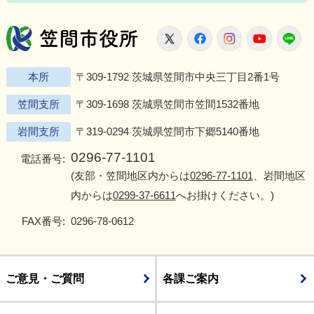
笠間市役所
X
Facebook
Instagram
Youtu
L
本所
〒309-1792 茨城県笠間市中央三丁目2番1号
笠間支所
〒309-1698 茨城県笠間市笠間1532番地
岩間支所
〒319-0294 茨城県笠間市下郷5140番地
0296-77-1101
電話番号:
(友部・笠間地区内からは
0296-77-1101
、岩間地区
内からは
0299-37-6611
へお掛けください。)
FAX番号:
0296-78-0612
ご意見・ご質問
各課ご案内