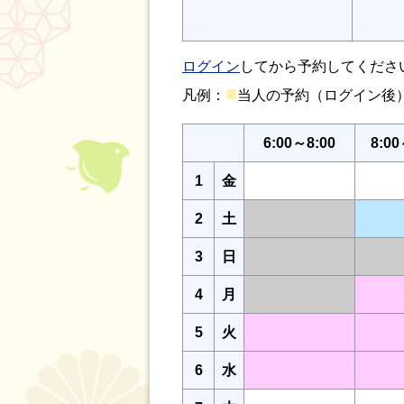
ログイン
してから予約してくださ
■
凡例：
当人の予約（ログイン
6:00～8:00
8:00
1
金
2
土
3
日
4
月
5
火
6
水