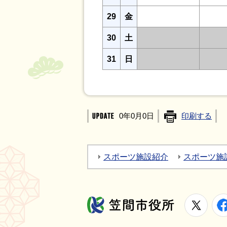
29
金
30
土
31
日
0年0月0日
印刷する
スポーツ施設紹介
スポーツ施
X
笠間市役所