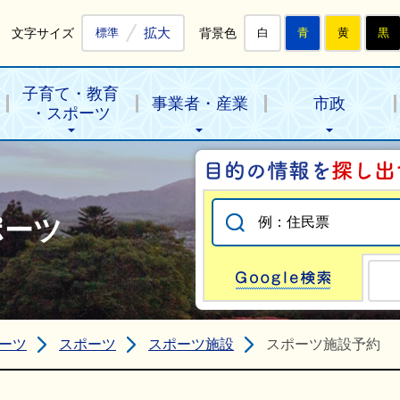
拡大
文字サイズ
背景色
標準
白
青
黄
黒
子育て・教育
事業者・産業
市政
・スポーツ
ポーツ
Go
ーツ
スポーツ
スポーツ施設
スポーツ施設予約