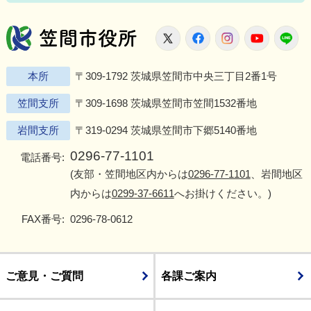
笠間市役所
X
Facebook
Instagram
Youtu
L
本所
〒309-1792 茨城県笠間市中央三丁目2番1号
笠間支所
〒309-1698 茨城県笠間市笠間1532番地
岩間支所
〒319-0294 茨城県笠間市下郷5140番地
0296-77-1101
電話番号:
(友部・笠間地区内からは
0296-77-1101
、岩間地区
内からは
0299-37-6611
へお掛けください。)
FAX番号:
0296-78-0612
ご意見・ご質問
各課ご案内