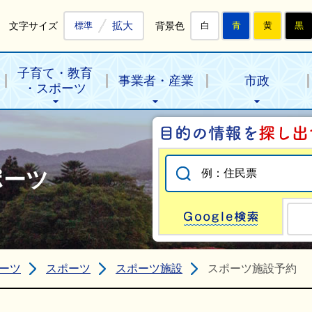
拡大
文字サイズ
背景色
標準
白
青
黄
黒
子育て・教育
事業者・産業
市政
・スポーツ
ポーツ
Go
ーツ
スポーツ
スポーツ施設
スポーツ施設予約