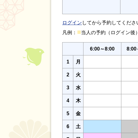
ログイン
してから予約してくださ
■
凡例：
当人の予約（ログイン
6:00～8:00
8:00
1
月
2
火
3
水
4
木
5
金
6
土