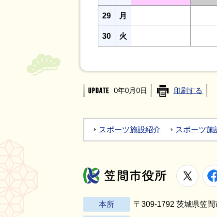
29
月
30
火
0年0月0日
印刷する
スポーツ施設紹介
スポーツ施
X
笠間市役所
本所
〒309-1792 茨城県