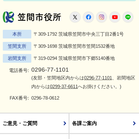
笠間市役所
X
Facebook
Instagram
Youtu
L
本所
〒309-1792 茨城県笠間市中央三丁目2番1号
笠間支所
〒309-1698 茨城県笠間市笠間1532番地
岩間支所
〒319-0294 茨城県笠間市下郷5140番地
0296-77-1101
電話番号:
(友部・笠間地区内からは
0296-77-1101
、岩間地区
内からは
0299-37-6611
へお掛けください。)
FAX番号:
0296-78-0612
ご意見・ご質問
各課ご案内