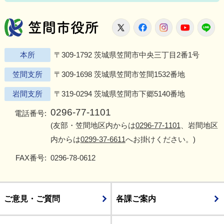
笠間市役所
X
Facebook
Instagram
Youtu
L
本所
〒309-1792 茨城県笠間市中央三丁目2番1号
笠間支所
〒309-1698 茨城県笠間市笠間1532番地
岩間支所
〒319-0294 茨城県笠間市下郷5140番地
0296-77-1101
電話番号:
(友部・笠間地区内からは
0296-77-1101
、岩間地区
内からは
0299-37-6611
へお掛けください。)
FAX番号:
0296-78-0612
ご意見・ご質問
各課ご案内