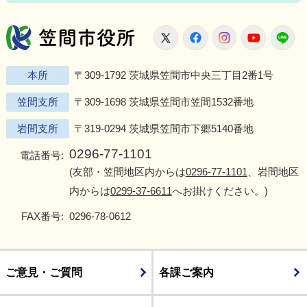
笠間市役所
X
Facebook
Instagram
Youtu
L
本所
〒309-1792 茨城県笠間市中央三丁目2番1号
笠間支所
〒309-1698 茨城県笠間市笠間1532番地
岩間支所
〒319-0294 茨城県笠間市下郷5140番地
0296-77-1101
電話番号:
(友部・笠間地区内からは
0296-77-1101
、岩間地区
内からは
0299-37-6611
へお掛けください。)
FAX番号:
0296-78-0612
ご意見・ご質問
各課ご案内