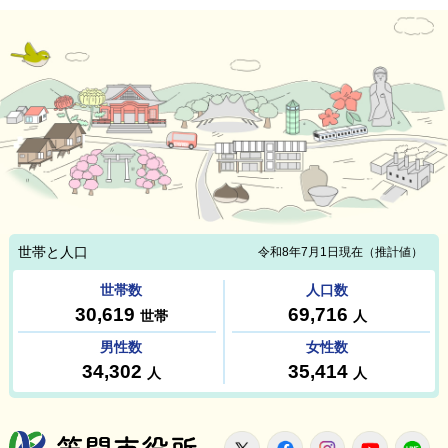
笠間市役所
X
Facebook
Instagram
Youtu
L