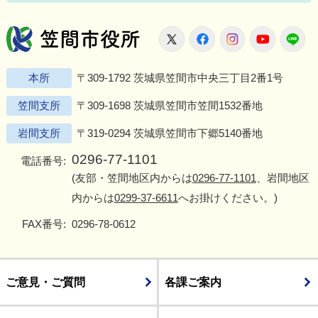
笠間市役所
X
Facebook
Instagram
Youtu
L
本所
〒309-1792 茨城県笠間市中央三丁目2番1号
笠間支所
〒309-1698 茨城県笠間市笠間1532番地
岩間支所
〒319-0294 茨城県笠間市下郷5140番地
0296-77-1101
電話番号:
(友部・笠間地区内からは
0296-77-1101
、岩間地区
内からは
0299-37-6611
へお掛けください。)
FAX番号:
0296-78-0612
ご意見・ご質問
各課ご案内