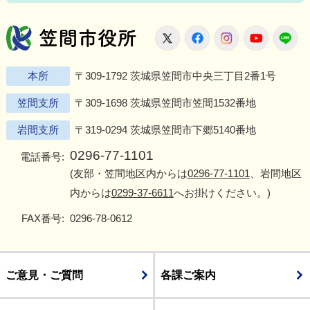
笠間市役所
X
Facebook
Instagram
Youtu
L
本所
〒309-1792 茨城県笠間市中央三丁目2番1号
笠間支所
〒309-1698 茨城県笠間市笠間1532番地
岩間支所
〒319-0294 茨城県笠間市下郷5140番地
0296-77-1101
電話番号:
(友部・笠間地区内からは
0296-77-1101
、岩間地区
内からは
0299-37-6611
へお掛けください。)
FAX番号:
0296-78-0612
ご意見・ご質問
各課ご案内