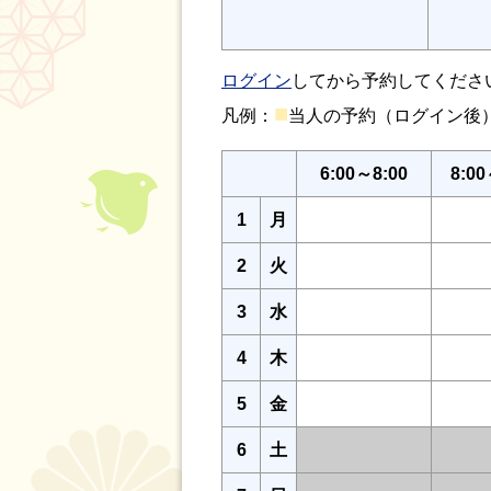
ログイン
してから予約してくださ
■
凡例：
当人の予約（ログイン
6:00～8:00
8:00
1
月
2
火
3
水
4
木
5
金
6
土