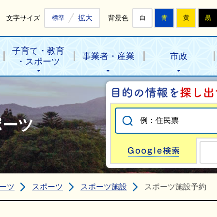
拡大
文字サイズ
背景色
標準
白
青
黄
黒
子育て・教育
事業者・産業
市政
・スポーツ
ポーツ
Go
ーツ
スポーツ
スポーツ施設
スポーツ施設予約