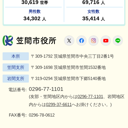
笠間市役所
X
Facebook
Instagram
Youtu
L
本所
〒309-1792 茨城県笠間市中央三丁目2番1号
笠間支所
〒309-1698 茨城県笠間市笠間1532番地
岩間支所
〒319-0294 茨城県笠間市下郷5140番地
0296-77-1101
電話番号:
(友部・笠間地区内からは
0296-77-1101
、岩間地区
内からは
0299-37-6611
へお掛けください。)
FAX番号:
0296-78-0612