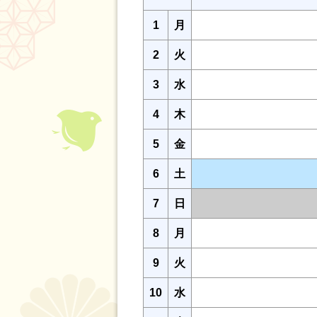
1
月
2
火
3
水
4
木
5
金
6
土
7
日
8
月
9
火
10
水