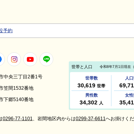
設予約
Facebook
Instagram
Youtube
LINE
笠間市中央三丁目2番1号
間市笠間1532番地
間市下郷5140番地
は
0296-77-1101
、岩間地区内からは
0299-37-6611
へお掛けくだ