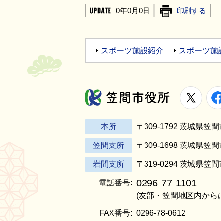
0年0月0日
印刷する
スポーツ施設紹介
スポーツ施
X
笠間市役所
本所
〒309-1792 茨城県
笠間支所
〒309-1698 茨城県笠
岩間支所
〒319-0294 茨城県笠
0296-77-1101
電話番号:
(友部・笠間地区内から
FAX番号:
0296-78-0612