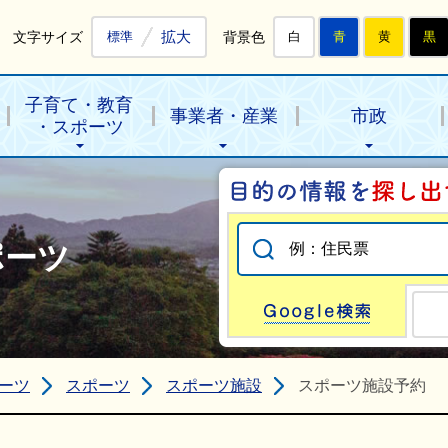
拡大
文字サイズ
背景色
標準
白
青
黄
黒
子育て・教育
事業者・産業
市政
・スポーツ
ポーツ
Go
ーツ
スポーツ
スポーツ施設
スポーツ施設予約