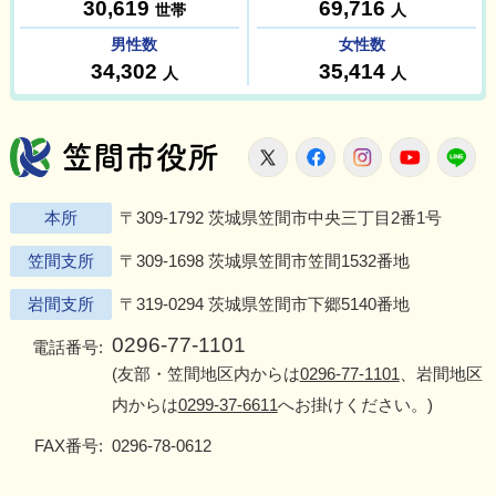
笠間市役所
X
Facebook
Instagram
Youtu
L
本所
〒309-1792 茨城県笠間市中央三丁目2番1号
笠間支所
〒309-1698 茨城県笠間市笠間1532番地
岩間支所
〒319-0294 茨城県笠間市下郷5140番地
0296-77-1101
電話番号:
(友部・笠間地区内からは
0296-77-1101
、岩間地区
内からは
0299-37-6611
へお掛けください。)
FAX番号:
0296-78-0612